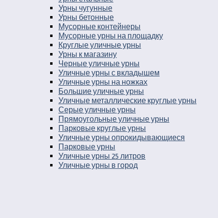
Урны чугунные
Урны бетонные
Мусорные контейнеры
Мусорные урны на площадку
Круглые уличные урны
Урны к магазину
Черные уличные урны
Уличные урны с вкладышем
Уличные урны на ножках
Большие уличные урны
Уличные металлические круглые урны
Серые уличные урны
Прямоугольные уличные урны
Парковые круглые урны
Уличные урны опрокидывающиеся
Парковые урны
Уличные урны 25 литров
Уличные урны в город
Урны на остановку
Уличные урны с козырьком
Уличные урны навесные
Мусорные ящики уличные
Уличные урны 30 литров