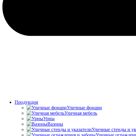
Продукция
Уличные фонари
Уличная мебель
Урны
Вазоны
Уличные стенды и ук
Уличные ограждени