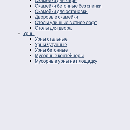
Скамейки для кафе
Скамейки бетонные без спинки
Скамейки для остановки
Дворовые скамейки
Столы уличные в стиле лофт
Столы для двора
Урны
Урны стальные
Урны чугунные
Урны бетонные
Мусорные контейнеры
Мусорные урны на площадку
Круглые уличные урны
Урны к магазину
Черные уличные урны
Уличные урны с вкладышем
Уличные урны на ножках
Большие уличные урны
Уличные металлические круглые урны
Серые уличные урны
Прямоугольные уличные урны
Парковые круглые урны
Уличные урны опрокидывающиеся
Парковые урны