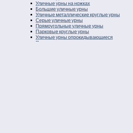
Уличные урны на ножках
Большие уличные урны
Уличные металлические круглые урны
Серые уличные урны
Прямоугольные уличные урны
Парковые круглые урны
Уличные урны опрокидывающиеся
Парковые урны
Уличные урны 25 литров
Уличные урны в город
Урны на остановку
Уличные урны с козырьком
Уличные урны навесные
Мусорные ящики уличные
Уличные урны 30 литров
Баки мусорные в парк
Урны уличные бетонные укомплектованные
ведром вставкой
Урны во двор
Уличные урны пепельницы
Уличные урны напольные пепельницы
Уличные урны пепельницы деревянные
Уличные урны пепельницы металлические