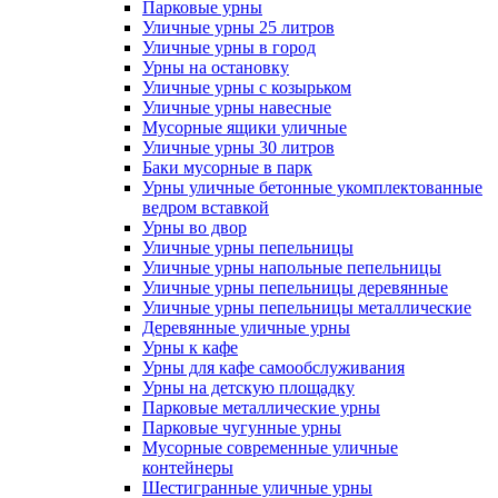
Парковые урны
Уличные урны 25 литров
Уличные урны в город
Урны на остановку
Уличные урны с козырьком
Уличные урны навесные
Мусорные ящики уличные
Уличные урны 30 литров
Баки мусорные в парк
Урны уличные бетонные укомплектованные
ведром вставкой
Урны во двор
Уличные урны пепельницы
Уличные урны напольные пепельницы
Уличные урны пепельницы деревянные
Уличные урны пепельницы металлические
Деревянные уличные урны
Урны к кафе
Урны для кафе самообслуживания
Урны на детскую площадку
Парковые металлические урны
Парковые чугунные урны
Мусорные современные уличные
контейнеры
Шестигранные уличные урны