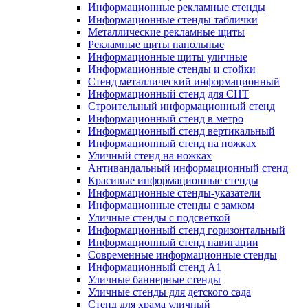
Информационные рекламные стенды
Информационные стенды таблички
Металлические рекламные щиты
Рекламные щиты напольные
Информационные щиты уличные
Информационные стенды и стойки
Стенд металлический информационный
Информационный стенд для СНТ
Строительный информационный стенд
Информационный стенд в метро
Информационный стенд вертикальный
Информационный стенд на ножках
Уличный стенд на ножках
Антивандальный информационный стенд
Красивые информационные стенды
Информационные стенды-указатели
Информационные стенды с замком
Уличные стенды с подсветкой
Информационный стенд горизонтальный
Информационный стенд навигации
Современные информационные стенды
Информационный стенд А1
Уличные баннерные стенды
Уличные стенды для детского сада
Стенд для храма уличный