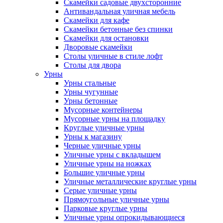
Скамейки садовые двухсторонние
Антивандальная уличная мебель
Скамейки для кафе
Скамейки бетонные без спинки
Скамейки для остановки
Дворовые скамейки
Столы уличные в стиле лофт
Столы для двора
Урны
Урны стальные
Урны чугунные
Урны бетонные
Мусорные контейнеры
Мусорные урны на площадку
Круглые уличные урны
Урны к магазину
Черные уличные урны
Уличные урны с вкладышем
Уличные урны на ножках
Большие уличные урны
Уличные металлические круглые урны
Серые уличные урны
Прямоугольные уличные урны
Парковые круглые урны
Уличные урны опрокидывающиеся