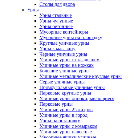
Столы для двора
Урны
Урны стальные
Урны чугунные
Урны бетонные
Мусорные контейнеры
Мусорные урны на площадку
Круглые уличные урны
Урны к магазину
Черные уличные урны
Уличные урны с вкладышем
Уличные урны на ножках
Большие уличные урны
Уличные металлические круглые урны
Серые уличные урны
Прямоугольные уличные урны
Парковые круглые урны
Уличные урны опрокидывающиеся
Парковые урны
Уличные урны 25 литров
Уличные урны в город
Урны на остановку
Уличные урны с козырьком
Уличные урны навесные
Мусорные ящики уличные