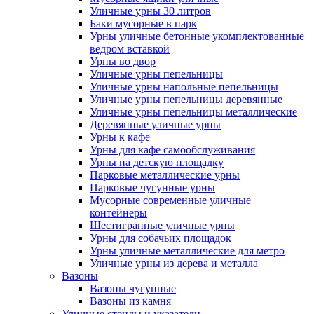
Уличные урны 30 литров
Баки мусорные в парк
Урны уличные бетонные укомплектованные
ведром вставкой
Урны во двор
Уличные урны пепельницы
Уличные урны напольные пепельницы
Уличные урны пепельницы деревянные
Уличные урны пепельницы металлические
Деревянные уличные урны
Урны к кафе
Урны для кафе самообслуживания
Урны на детскую площадку
Парковые металлические урны
Парковые чугунные урны
Мусорные современные уличные
контейнеры
Шестигранные уличные урны
Урны для собачьих площадок
Урны уличные металлические для метро
Уличные урны из дерева и металла
Вазоны
Вазоны чугунные
Вазоны из камня
Уличные стенды и указатели